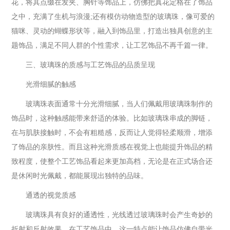
花，将其点缀在发夹、胸针等饰品上，仿佛把真花定格在了饰品
之中，充满了生机与浪漫;还有模仿动物造型的玻璃珠，像可爱的
猫咪、灵动的蝴蝶形状等，融入到饰品里，打造出独具创意的主
题饰品，满足不同人群的个性需求，让工艺饰品不再千篇一律。
三、玻璃珠的质感与工艺饰品的品质呈现
光滑细腻的触感
玻璃珠表面通常十分光滑细腻，当人们佩戴用玻璃珠制作的
饰品时，这种触感能带来舒适的体验。比如玻璃珠串成的脚链，
在与肌肤接触时，不会有粗糙感，反而让人觉得轻柔顺滑，增添
了饰品的亲肤性。而且这种光滑质感在视觉上也能提升饰品的精
致程度，使整个工艺饰品看起来更加高档，无论是在正式场合还
是休闲时光佩戴，都能展现出独特的品味。
通透的视觉质感
玻璃珠具有良好的通透性，光线透过玻璃珠时会产生奇妙的
折射和反射效果。在工艺饰品中，这一特点能让饰品仿佛自带光