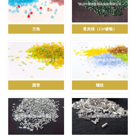
方角
青灰绿（23#镀银）
圆管
螺纹