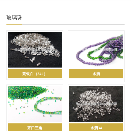
玻璃珠
亮银白（34#）
水滴
齐口三角
水滴34