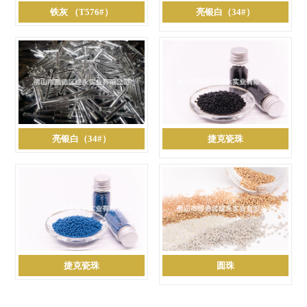
铁灰 （T576#）
亮银白（34#）
亮银白（34#）
捷克瓷珠
捷克瓷珠
圆珠