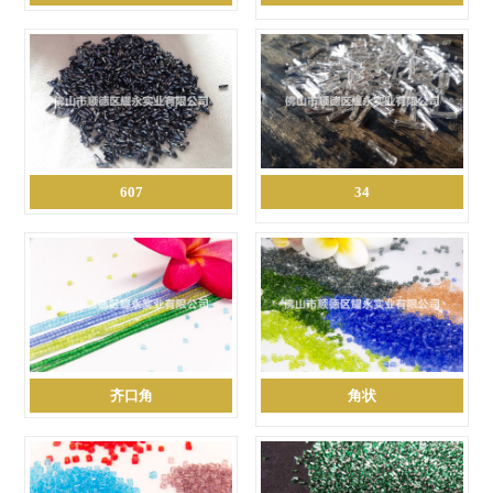
607
34
齐口角
角状