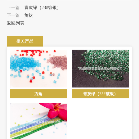
上一篇：
青灰绿（23#镀银）
下一篇：
角状
返回列表
相关产品
方角
青灰绿（23#镀银）