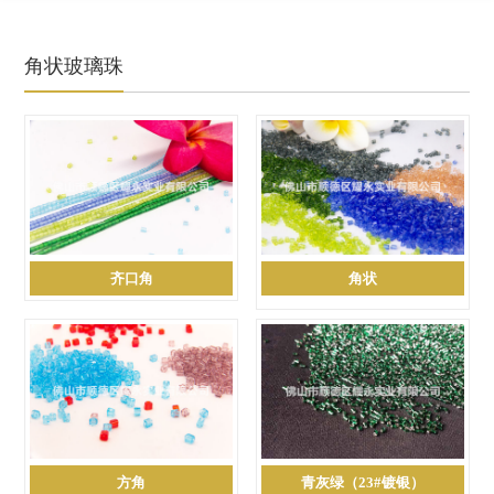
角状玻璃珠
齐口角
角状
方角
青灰绿（23#镀银）