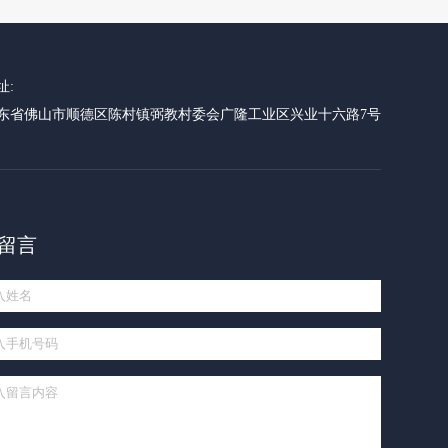
址:
东省佛山市顺德区陈村镇弼教村委会广隆工业区兴业十六路7号
留言