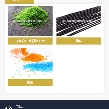
（磨砂） 迷彩绿 419#
黑珠
圆珠
电话: