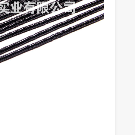
矿蓝（604#）