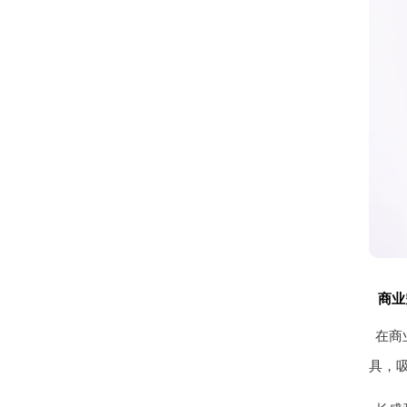
商业
在商
具，