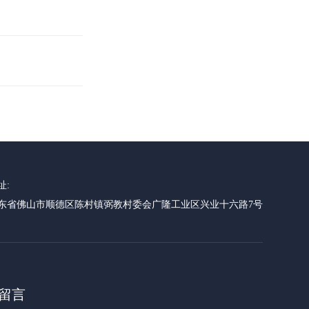
址:
东省佛山市顺德区陈村镇弼教村委会广隆工业区兴业十六路7号
留言