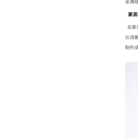
金属
家居
在家
出清
制作