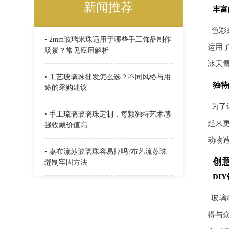
新闻推荐
丰富
色彩
• 2mm玻璃米珠适用于哪些手工饰品制作
运用
场景？常见应用解析
冰天
• 工艺玻璃珠批发怎么选？不同风格与用
独特
途的采购建议
为了
• 手工琉璃玻璃珠定制，每颗独特艺术感
起来
强收藏价值高
动物
• 桌布流苏玻璃珠容易掉吗?布艺流苏珠
创
缝制牢固方法
DI
玻璃
得与