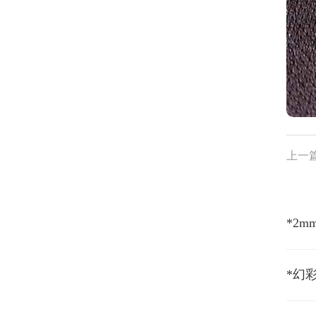
上一
*幻