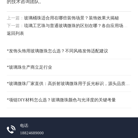
的技术咨询团队。
上一篇：
玻璃桶珠适合用在哪些装饰场景？装饰效果大揭秘
下一篇：
琉璃工艺珠与普通玻璃微珠的区别在哪？各自应用场景解析
返回列表
*发饰头饰用玻璃微珠怎么选？不同风格发饰适配建议
*玻璃珠生产商立足行业
*玻璃微珠厂家直供：高折射玻璃微珠用于反光标识，源头品质保障！
*项链DIY材料怎么选？玻璃微珠颜色与光泽度的关键考量
电话:
18824689000