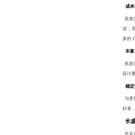
成本
批发
说，
多的 
丰富
批发
设计
稳定
与零
好者
长
在众