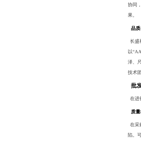
协同
果。
品质
长盛
以“
泽、尺
技术
批
在进
质量
在采
陷。