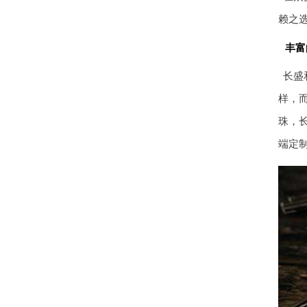
赖之
丰富
长盛
样，
珠，
端定