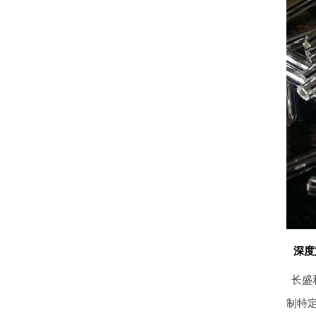
深度
长盛
制特