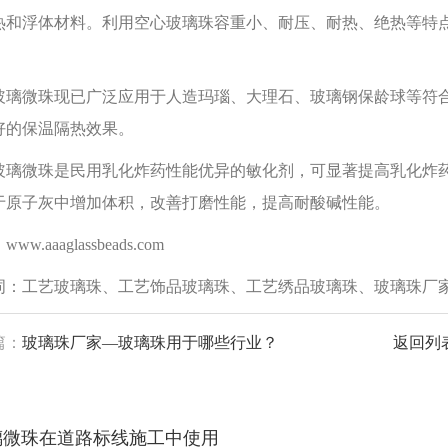
热和浮体材料。利用空心玻璃珠容重小、耐压、耐热、绝热等特
。
玻璃微珠现已广泛应用于人造玛瑙、大理石、玻璃钢保龄球等符
好的保温隔热效果。
玻璃微珠是民用乳化炸药性能优异的敏化剂，可显著提高乳化炸
于原子灰中增加体积，改善打磨性能，提高耐酸碱性能。
ww.aaaglassbeads.com
词：工艺玻璃珠、工艺饰品玻璃珠、工艺绣品玻璃珠、玻璃珠厂
篇：
玻璃珠厂家—玻璃珠用于哪些行业？
返回列
璃微珠在道路标线施工中使用