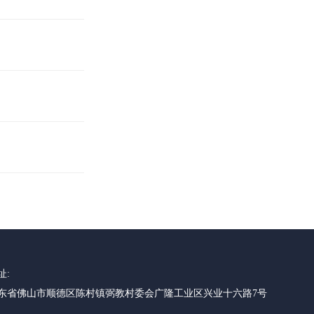
址:
东省佛山市顺德区陈村镇弼教村委会广隆工业区兴业十六路7号