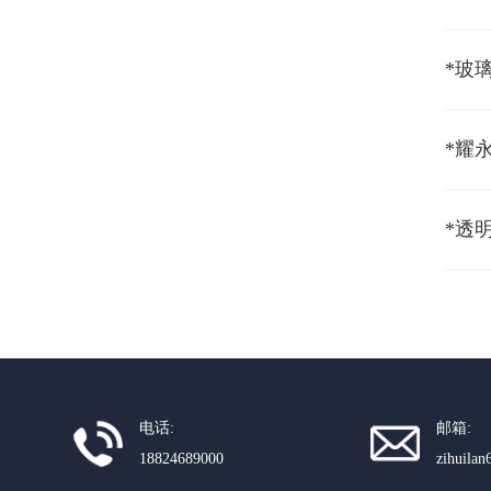
*玻
*耀
电话:
邮箱:
18824689000
zihuila