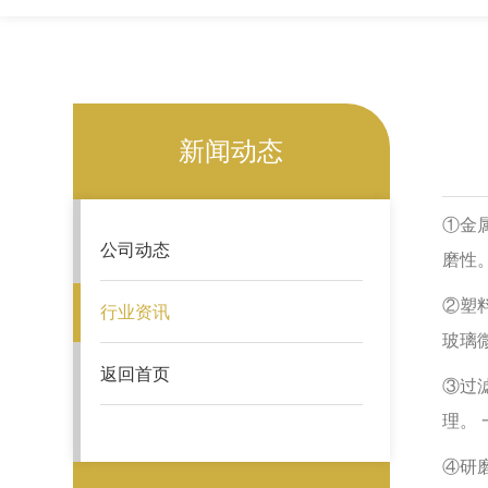
新闻动态
①金
公司动态
磨性
②塑
行业资讯
玻璃
返回首页
③过
理。
④研