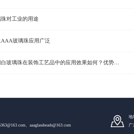
璃珠对工业的用途
永AAA玻璃珠应用广泛
*透明白玻璃珠在装饰工艺品中的应用效果如何？优势解析
地
n6363@163.com、aaaglassbeads@163.com
广