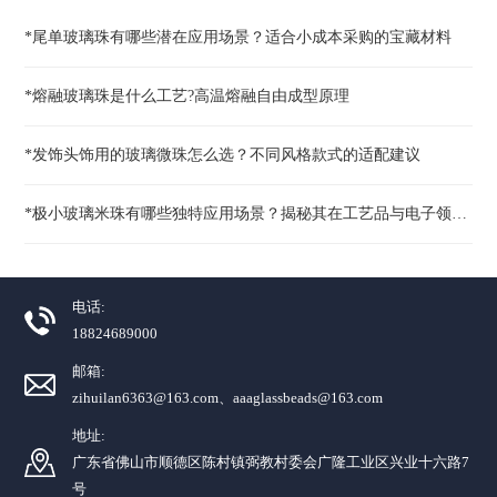
*尾单玻璃珠有哪些潜在应用场景？适合小成本采购的宝藏材料
*熔融玻璃珠是什么工艺?高温熔融自由成型原理
*发饰头饰用的玻璃微珠怎么选？不同风格款式的适配建议
*极小玻璃米珠有哪些独特应用场景？揭秘其在工艺品与电子领域的价值
电话:
18824689000
邮箱:
zihuilan6363@163.com、aaaglassbeads@163.com
地址:
广东省佛山市顺德区陈村镇弼教村委会广隆工业区兴业十六路7
号