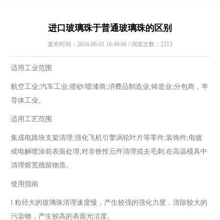
进口玻璃珠于普通玻璃珠的区别
发布时间：2024-08-01 16:49:06 / 浏览次数：2213
适用工业范围
航空工业;汽车工业;喷砂/喷漆商;消费品制造业;铸造业;分包商，半
导体工业。
适用工艺范围
集成电路块支架清理;强化飞机引擎涡轮叶片等零件;装饰件;电镀
或电解喷涂前表面处理;对非铁性元件清理或去毛刺;在高温模具中
清理熔荒残留物质。
使用指南
l 粒径大的玻璃珠清理速度慢，产生较强的强化力度，清除较大的
污染物，产生较高的表面光洁度。