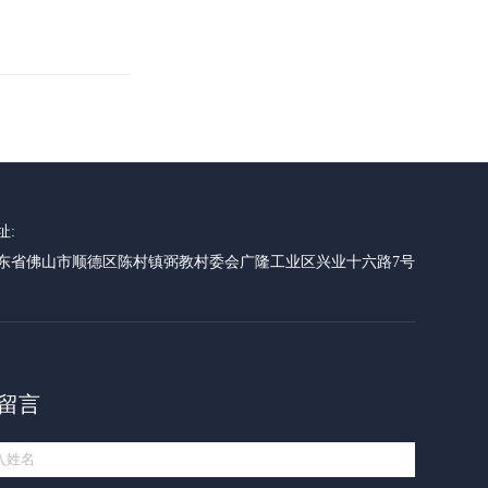
址:
东省佛山市顺德区陈村镇弼教村委会广隆工业区兴业十六路7号
留言