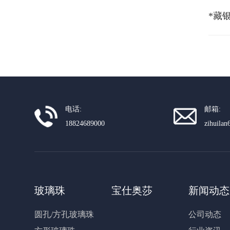
*藏
电话:
邮箱:
18824689000
zihuila
玻璃珠
宝仕奥莎
新闻动态
圆孔/方孔玻璃珠
公司动态