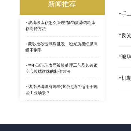
新闻推荐
*手
• 玻璃珠库存怎么管理?畅销款滞销款库
存周转方法
*反
• 蒙砂磨砂玻璃珠批发，哑光质感细腻高
级不刮手
*玻
• 空心玻璃珠表面镀银处理工艺及其镀银
空心玻璃微珠的制作方法
*机
• 烤漆玻璃珠有哪些独特优势？适用于哪
些工业场景？