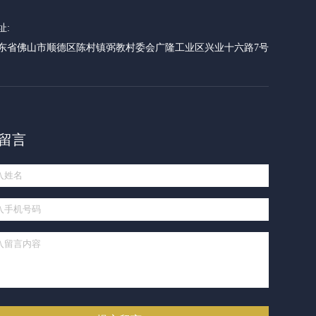
址:
东省佛山市顺德区陈村镇弼教村委会广隆工业区兴业十六路7号
留言