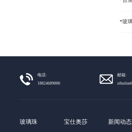
*合
*玻
电话:
邮箱:
18824689000
zihuila
玻璃珠
宝仕奥莎
新闻动态