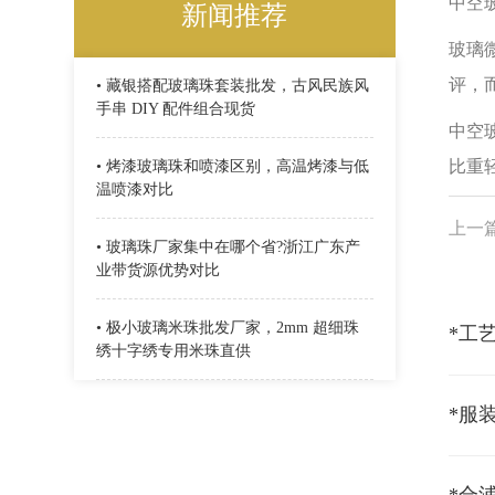
中空
新闻推荐
玻璃
评，
• 藏银搭配玻璃珠套装批发，古风民族风
手串 DIY 配件组合现货
中空
比重
• 烤漆玻璃珠和喷漆区别，高温烤漆与低
温喷漆对比
上一
• 玻璃珠厂家集中在哪个省?浙江广东产
业带货源优势对比
• 极小玻璃米珠批发厂家，2mm 超细珠
绣十字绣专用米珠直供
*服