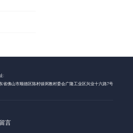
址:
东省佛山市顺德区陈村镇弼教村委会广隆工业区兴业十六路7号
留言