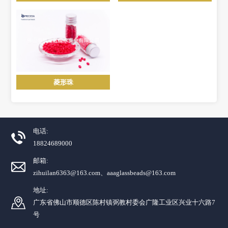
菱形珠
电话:
18824689000
邮箱:
zihuilan6363@163.com、aaaglassbeads@163.com
地址:
广东省佛山市顺德区陈村镇弼教村委会广隆工业区兴业十六路7
号