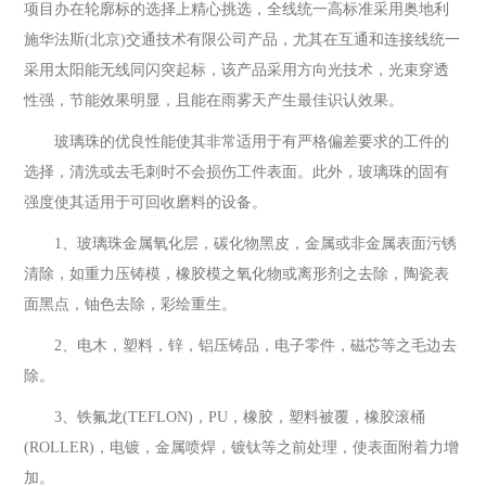
项目办在轮廓标的选择上精心挑选，全线统一高标准采用奥地利
施华法斯(北京)交通技术有限公司产品，尤其在互通和连接线统一
采用太阳能无线同闪突起标，该产品采用方向光技术，光束穿透
性强，节能效果明显，且能在雨雾天产生最佳识认效果。
玻璃珠的优良性能使其非常适用于有严格偏差要求的工件的
选择，清洗或去毛刺时不会损伤工件表面。此外，玻璃珠的固有
强度使其适用于可回收磨料的设备。
1、玻璃珠金属氧化层，碳化物黑皮，金属或非金属表面污锈
清除，如重力压铸模，橡胶模之氧化物或离形剂之去除，陶瓷表
面黑点，铀色去除，彩绘重生。
2、电木，塑料，锌，铝压铸品，电子零件，磁芯等之毛边去
除。
3、铁氟龙(TEFLON)，PU，橡胶，塑料被覆，橡胶滚桶
(ROLLER)，电镀，金属喷焊，镀钛等之前处理，使表面附着力增
加。