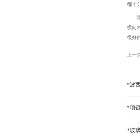
都十
建立
横向
很好
上一
*玻