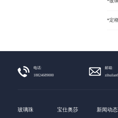
*玻璃
*定
电话:
邮箱:
18824689000
zihuila
玻璃珠
宝仕奥莎
新闻动态