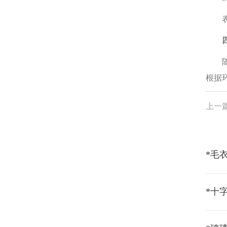
表面
四、
随着
根据
上一
*毛
*十