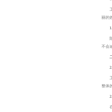
工艺
丽的
1.
除了
不会
二
2.
工艺
整体
2.
在时