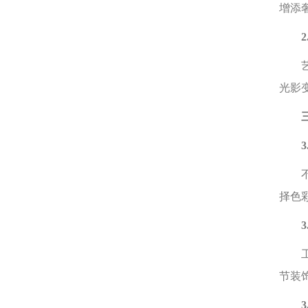
增添
2.
艺术
光影
三、
3.
不同
择色
3.
工艺
节装
3.