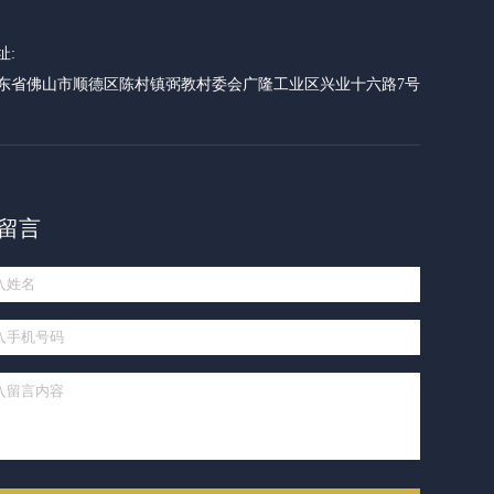
址:
东省佛山市顺德区陈村镇弼教村委会广隆工业区兴业十六路7号
留言