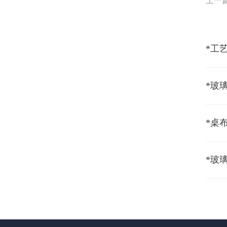
上一
*工
*玻
*桌
*玻