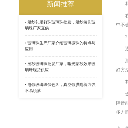
新闻推荐
我们
在我
• 婚纱礼服钉珠玻璃珠批发，婚纱装饰玻
中不
璃珠厂家直供
2.
• 玻璃珠生产厂家介绍玻璃微珠的特点与
通过
应用
那么
• 磨砂玻璃珠批发厂家，哑光蒙砂效果玻
好方
璃珠现货供应
其实
• 电镀玻璃珠保色久，真空镀膜附着力强
不易脱落
玻璃
隔音
多方