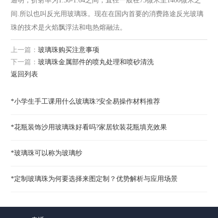
通明，折射率为1.50-1.64之间，直径一般在75微米至1400微米之
间.所以也叫反光用玻璃珠。现在在国内首要的消费路途反光玻璃
珠的技术是火焰飘浮法和电热熔融法。
上一篇：
玻璃珠购买注意事项
下一篇：
玻璃珠金属部件的喷丸处理和喷砂清洗
返回列表
*小学生手工课用什么玻璃珠?安全易操作材料推荐
*花瓶装饰沙用玻璃珠好看吗?家居软装花瓶填充效果
*玻璃珠可以称为玻璃纱
*定制玻璃珠为何要选择来图定制？优势解析与应用场景