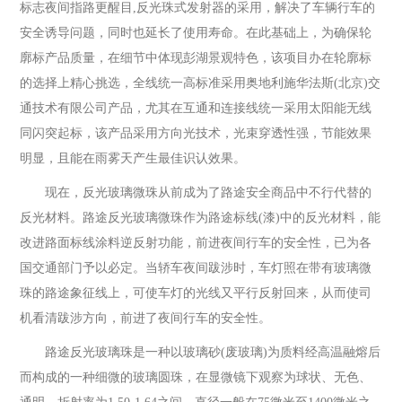
标志夜间指路更醒目,反光珠式发射器的采用，解决了车辆行车的
安全诱导问题，同时也延长了使用寿命。在此基础上，为确保轮
廓标产品质量，在细节中体现彭湖景观特色，该项目办在轮廓标
的选择上精心挑选，全线统一高标准采用奥地利施华法斯(北京)交
通技术有限公司产品，尤其在互通和连接线统一采用太阳能无线
同闪突起标，该产品采用方向光技术，光束穿透性强，节能效果
明显，且能在雨雾天产生最佳识认效果。
现在，反光玻璃微珠从前成为了路途安全商品中不行代替的
反光材料。路途反光玻璃微珠作为路途标线(漆)中的反光材料，能
改进路面标线涂料逆反射功能，前进夜间行车的安全性，已为各
国交通部门予以必定。当轿车夜间跋涉时，车灯照在带有玻璃微
珠的路途象征线上，可使车灯的光线又平行反射回来，从而使司
机看清跋涉方向，前进了夜间行车的安全性。
路途反光玻璃珠是一种以玻璃砂(废玻璃)为质料经高温融熔后
而构成的一种细微的玻璃圆珠，在显微镜下观察为球状、无色、