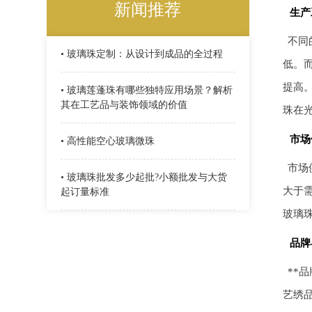
新闻推荐
生产
不同
• 玻璃珠定制：从设计到成品的全过程
低。
提高
• 玻璃莲蓬珠有哪些独特应用场景？解析
其在工艺品与装饰领域的价值
珠在
市场
• 高性能空心玻璃微珠
市场
• 玻璃珠批发多少起批?小额批发与大货
大于
起订量标准
玻璃
品牌
**
艺绣品