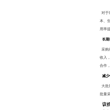
对于
本、
用率
长期
采购
收入
合作
减少
大批
批量
议