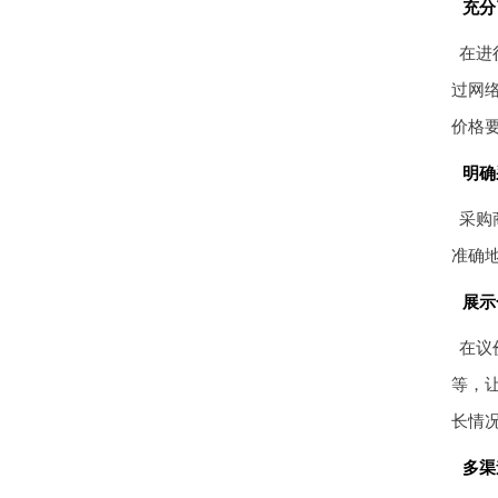
充分
在进
过网
价格
明确
采购
准确
展示
在议
等，
长情
多渠