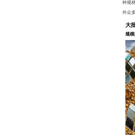
种规
外众
大
规模