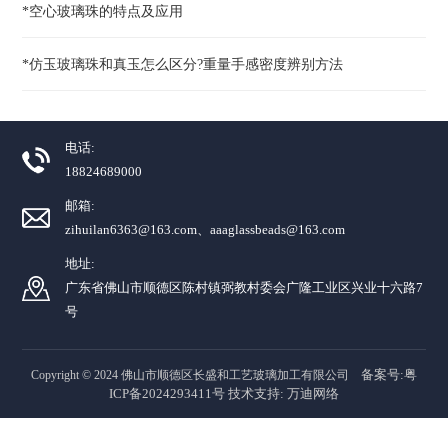
*空心玻璃珠的特点及应用
*仿玉玻璃珠和真玉怎么区分?重量手感密度辨别方法
电话:
18824689000
邮箱:
zihuilan6363@163.com、aaaglassbeads@163.com
地址:
广东省佛山市顺德区陈村镇弼教村委会广隆工业区兴业十六路7
号
备案号:粤
Copyright © 2024 佛山市顺德区长盛和工艺玻璃加工有限公司
ICP备2024293411号
技术支持:
万迪网络