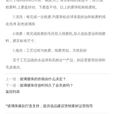
道尺寸相同的同心环状、截面为三 角形磨槽的磨盘中，加入油、
粗磨料;上磨盘转动、下磨盘不动。以上的磨球机称粗磨机。
3.清洗：每完成一次粗磨,均要将粘在球表面的油和粗磨料残
余洗净.彩色玻璃珠
4.细磨：将完成粗磨的毛坯投入细磨机;加入低粘度油和细磨
料，磨至标准尺寸;
5.抛光：工艺过程与粗磨、细磨类似。天然彩砂
至于工艺品级的水晶球和高精尖**产品，则还需要用丝绸和
毛皮抛光。
上一篇：
玻璃微珠的价格由什么决定？
下一篇：
玻璃微珠存放时间久了会失效吗？
返回列表
*玻璃珠爆款打造支持，提供选品建议营销素材运营指导