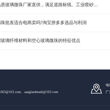
*高品质玻璃微珠厂家直供，满足道路标线、工业喷砂等多场景需求！
璃珠批发适合电商卖吗?淘宝拼多多选品与利润
绍玻璃纤维材料和空心玻璃微珠的特征优点
地
n6363@163.com、aaaglassbeads@163.com
广