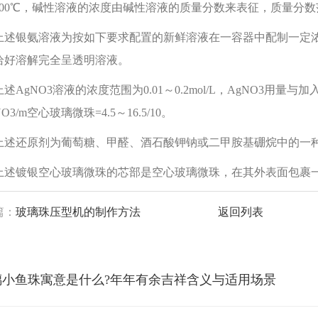
100℃，碱性溶液的浓度由碱性溶液的质量分数来表征，质量分数范围
银氨溶液为按如下要求配置的新鲜溶液在一容器中配制一定浓度
恰好溶解完全呈透明溶液。
gNO3溶液的浓度范围为0.01～0.2mol/L，AgNO3用
NO3/m空心玻璃微珠=4.5～16.5/10。
还原剂为葡萄糖、甲醛、酒石酸钾钠或二甲胺基硼烷中的一
镀银空心玻璃微珠的芯部是空心玻璃微珠，在其外表面包裹一
篇：
玻璃珠压型机的制作方法
返回列表
璃小鱼珠寓意是什么?年年有余吉祥含义与适用场景