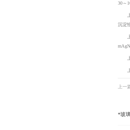
30～
上述
沉淀
上述A
mAg
上述
上述
上一
*玻