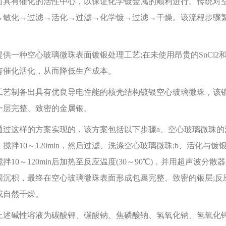
面具有催化的活性中心，以保证化学镀金属的顺利进行。传统对
→敏化→过滤→活化→过滤→化学镀→过滤→干燥。该流程步骤繁琐，
一种空心玻璃微珠表面镀银处理工艺;在未使用昂贵的SnCl2和
有催化活化，从而降低生产成本。
制备出具有优良导电性能的核壳结构镀银空心玻璃微珠，该镀
一层完整、致密的金属银。
这样的方案实现的，该方案包括以下步骤a、空心玻璃微珠的
，搅拌10～120min，然后过滤、洗涤空心玻璃微珠;b、活化
拌10～120min后加热至反应温度(30～90℃)，并用超声波
围沉积，最终在空心玻璃微珠表面形成包裹完整、致密的银层;反应
或自然干燥。
碱性溶液为碳酸钾、碳酸钠、焦磷酸钠、氢氧化钠、氢氧化钾