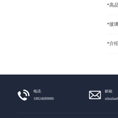
*玻
*介
电话:
邮箱:
18824689000
zihuila