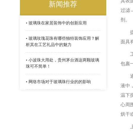
其表
新闻推荐
过滤
剂。
• 玻璃珠在家居装饰中的创新应用
提供
• 玻璃玫瑰花珠有哪些独特装饰应用？解
面具
析其在工艺礼品中的魅力
工艺
• 小波珠大用处，贵州茅台酒这两颗玻璃
包裹
珠可不简单！
通过
• 网络市场对于玻璃珠行业的的影响
液中
温下搅
心周
烘干
上述