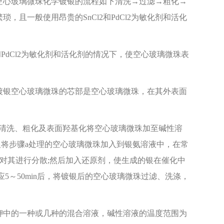
空心玻璃微珠化学镀银的流程如下清洗→过滤→粗化→
且一般使用昂贵的SnCl2和PdCl2为敏化剂和活化
PdCl2为敏化剂和活化剂的情况下，使空心玻璃微珠表
银空心玻璃微珠的芯部是空心玻璃微珠，在其外表面
清洗、粗化及表面羟基化将空心玻璃微珠加至碱性溶
与镀银将步骤a处理的空心玻璃微珠加入到银氨溶液中，在常
分散器对其进行分散;然后加入还原剂，使生成的银在催化中
5～50min后，将镀银后的空心玻璃微珠过滤、洗涤，
中的一种或几种的混合溶液，碱性溶液的温度范围为