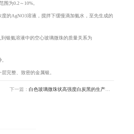
为0.2～10%。
的AgNO3溶液，搅拌下缓慢滴加氨水，至先生成的
量与加入到银氨溶液中的空心玻璃微珠的质量关系为
种。
层完整、致密的金属银。
下一篇：
白色玻璃微珠状高强度白炭黑的生产工艺的制作方法