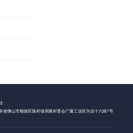
址:
东省佛山市顺德区陈村镇弼教村委会广隆工业区兴业十六路7号