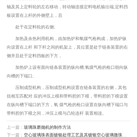
轴及其上定料轮的左右移动，转动轴连接定料电机输出端;定料挡
板设置在上杆的外侧壁上，且
处于在定料轮的右侧;
加热及余热利用机构，由加热炉和氧煤气枪构成，加热炉纵
向设置在上杆 和下杆之间的机架上，其位置是处于链条装置的右
侧并且处于定料挡板的下方，
加热炉上设有面向链条装置的纵向槽;氧煤气枪的枪口朝向纵
向槽的下端口;
压制成型机构，压制成型机构设置在链条装置的右侧，其包
括相互匹配对 应的冲压上模和带料腔的下模，带料腔的下模设置
在纵向槽下端口的下方，氧 煤气枪的枪口设置在纵向槽下端口与
带料腔的下模之间，冲压上模与凸轮连杆 装置相连。
上一篇：
玻璃珠磨抛机的制作方法
下一篇：
空心玻璃珠表面镀银处理工艺及其镀银空心玻璃微珠的制作方法