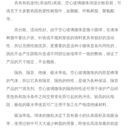
具有有机改性(亲油性)表面。空心玻璃微珠润湿分散容易，可
填充于大多数热固热塑性树脂中，如聚酯、环氧树脂、聚氨酯
等。
高分散、流动性好。由于空心玻璃微珠是微小圆球，在液体
树脂中要比片状、针状或不规则形状的填料更具有较好的流动
性，所以充模性能优异。更重要的是这种小微珠是各向同性的，
因此不会产生因取向造成不同部位收缩率不一致的弊病，保证了
产品的尺寸稳定，不会翘曲。
隔热、隔音、绝缘、吸水率低。空心玻璃微珠的内部是稀薄
的气体，所以它具有隔音、隔热的特性，是做为各种保温、隔音
产品的**填充剂。空心玻璃微珠的隔热特性还可用于保护产品经
受急热和急冷条件之间交替变化而引起的热冲击。较高的比电
阻，极低的吸水率使其可广泛用于加工生产电缆绝缘材料。
吸油率低。球体的微粒决定了其有最小的比表面积及低吸油
率，使用过程中可大大减少树脂的用量，即使在高添加量的前提