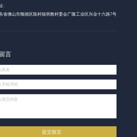
址:
东省佛山市顺德区陈村镇弼教村委会广隆工业区兴业十六路7号
留言