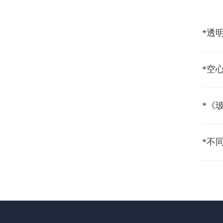
*透
*空
*《
*不