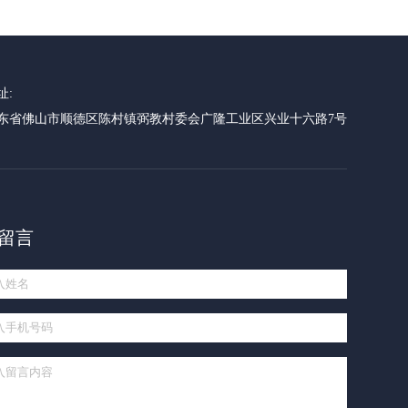
址:
东省佛山市顺德区陈村镇弼教村委会广隆工业区兴业十六路7号
留言