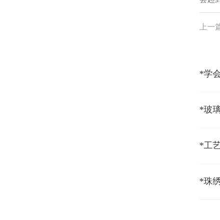
上一
*学
*工