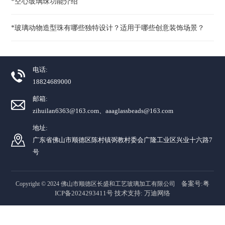
*空心玻璃珠功能介绍
*玻璃动物造型珠有哪些独特设计？适用于哪些创意装饰场景？
电话:
18824689000
邮箱:
zihuilan6363@163.com、aaaglassbeads@163.com
地址:
广东省佛山市顺德区陈村镇弼教村委会广隆工业区兴业十六路7
号
备案号:粤
Copyright © 2024 佛山市顺德区长盛和工艺玻璃加工有限公司
ICP备2024293411号
技术支持:
万迪网络