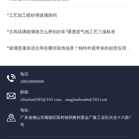
*工艺加工喷砂用玻璃珠吗
*古风琉璃玻璃珠怎么辨别好坏?通透度气泡工艺三项标准
*玻璃莲蓬珠适合用在哪些装饰场景？独特外观带来的创意应用解析
电话:
18824689000
邮箱:
zihuilan6363@163.com、aaaglassbeads@163.com
地址:
广东省佛山市顺德区陈村镇弼教村委会广隆工业区兴业十六路7
号