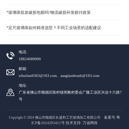
*玻璃珠批发破损包赔吗?物流破损补发赔付政策
*定尺玻璃珠如何精准选型？不同工业场景的适配建议
电话:
18824689000
邮箱:
zihuilan6363@163.com、aaaglassbeads@163.com
地址:
广东省佛山市顺德区陈村镇弼教村委会广隆工业区兴业十六路7
号
备案号:粤
Copyright © 2024 佛山市顺德区长盛和工艺玻璃加工有限公司
ICP备2024293411号
技术支持:
万迪网络