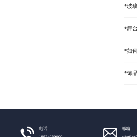
*舞
*如
电话:
邮箱: