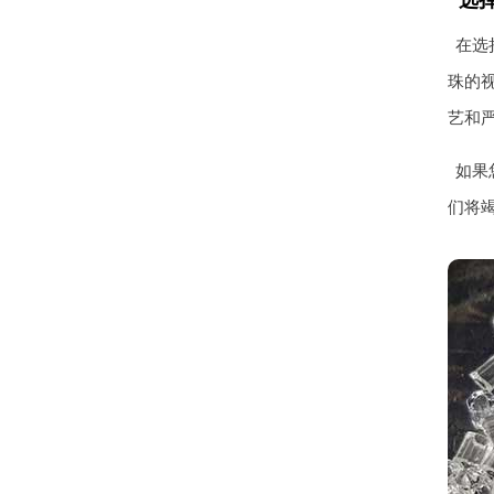
选
在选
珠的
艺和
如果
们将