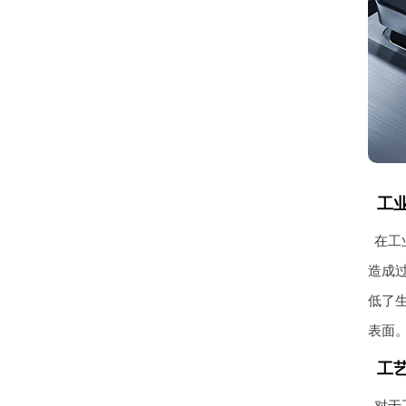
工
在工
造成
低了
表面
工