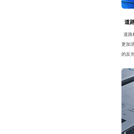
道
道路
更加
的反