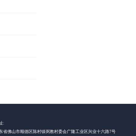
址:
东省佛山市顺德区陈村镇弼教村委会广隆工业区兴业十六路7号