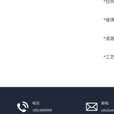
*玻
*道
*工
电话:
邮箱:
18824689000
zihuila