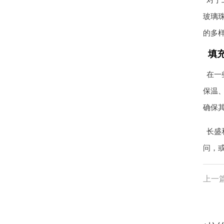
对于
玻璃
的多
填
在一
保温
确保
长盛
问，
上一