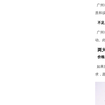
广州
质和
不足
广州
动。
两
价格
如果
求，