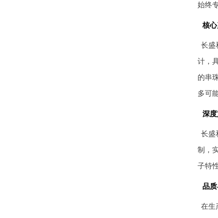
始终
核心
长盛
计，
的串
多可
深度
长盛
制，
子特
品质
在生