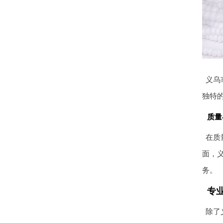
义乌
独特
质量
在质
面，
务。
专
除了