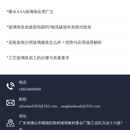
*耀永AAA玻璃珠应用广泛
*玻璃珠批发破损包赔吗?物流破损补发赔付政策
*花瓶装饰沙用玻璃微珠怎么样？优势与应用场景解析
*工艺玻璃珠加工的步骤与质量要求
电话:
18824689000
邮箱:
zihuilan6363@163.com、aaaglassbeads@163.com
地址:
广东省佛山市顺德区陈村镇弼教村委会广隆工业区兴业十六路7
号