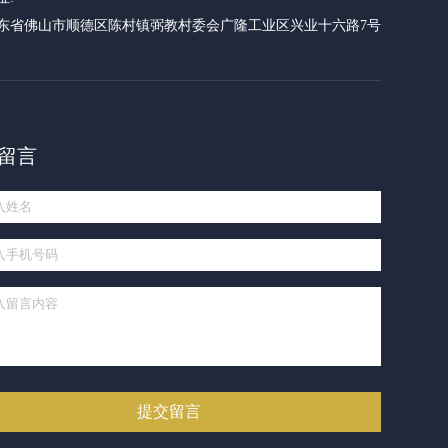
东省佛山市顺德区陈村镇弼教村委会广隆工业区兴业十六路7号
留言