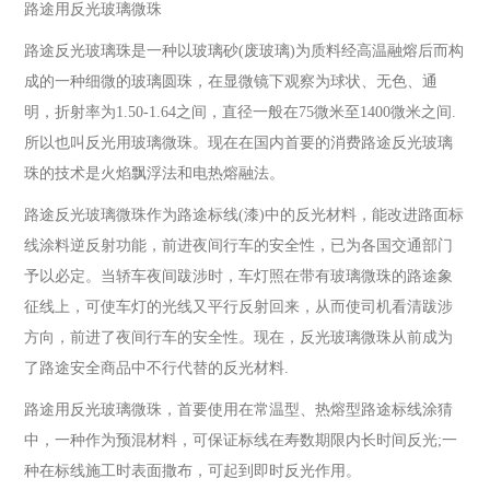
路途用反光玻璃微珠
路途反光玻璃珠是一种以玻璃砂(废玻璃)为质料经高温融熔后而构
成的一种细微的玻璃圆珠，在显微镜下观察为球状、无色、通
明，折射率为1.50-1.64之间，直径一般在75微米至1400微米之间.
所以也叫反光用玻璃微珠。现在在国内首要的消费路途反光玻璃
珠的技术是火焰飘浮法和电热熔融法。
路途反光玻璃微珠作为路途标线(漆)中的反光材料，能改进路面标
线涂料逆反射功能，前进夜间行车的安全性，已为各国交通部门
予以必定。当轿车夜间跋涉时，车灯照在带有玻璃微珠的路途象
征线上，可使车灯的光线又平行反射回来，从而使司机看清跋涉
方向，前进了夜间行车的安全性。现在，反光玻璃微珠从前成为
了路途安全商品中不行代替的反光材料.
路途用反光玻璃微珠，首要使用在常温型、热熔型路途标线涂猜
中，一种作为预混材料，可保证标线在寿数期限内长时间反光;一
种在标线施工时表面撒布，可起到即时反光作用。