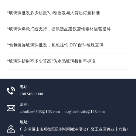
*玻璃珠批发多少起批?小额批发与大货起订量标准
*玻璃珠爆款打造支持，提供选品建议营销素材运营指导
*包包装饰玻璃珠批发，包包挂饰 DIY 配件散珠直供
*玻璃珠折射率多少算高?仿水晶玻璃折射率标准
电话:
18824689000
邮箱:
zihuilan6363@163.com、aaaglassbeads@163.com
地址:
广东省佛山市顺德区陈村镇弼教村委会广隆工业区兴业十六路7