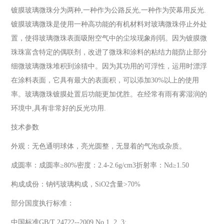
镀膜玻璃微珠分为两种,一种作为公路反光,一种作为荧幕用反光.
镀膜玻璃微珠是使用一种高功能的有机材料对玻璃微珠停止外处
置，使得玻璃微珠表面吸附空气中的尘埃现象削弱。因为镀膜微
珠珠富含特定的偶联剂，改进了微珠和涂料的粘结力能防止部分
细微玻璃微珠堆积到涂猜中。因为其功用的可浮性，运用时漂浮
在涂料表面，它具有最大的表面积，可以添加30%以上的使用
率。玻璃微珠镀膜处置后功能更加优胜。在经常有雨有雾湿润的
环境中,具有非常好的反光功用.
技术参数
外观：无色通明球体，亮光圆整，无显着的气泡或杂质。
成圆率：成圆率≥80%密度：2.4-2.6g/cm3折射率：Nd≥1.50
构成成份：钠钙玻璃构成，SiO2含量>70%
部分国度执行标准：
中国标准GB/T 24722--2009 No.1, 2, 3;