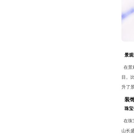
景观
在景
目。
升了
装
珠宝
在珠
山长