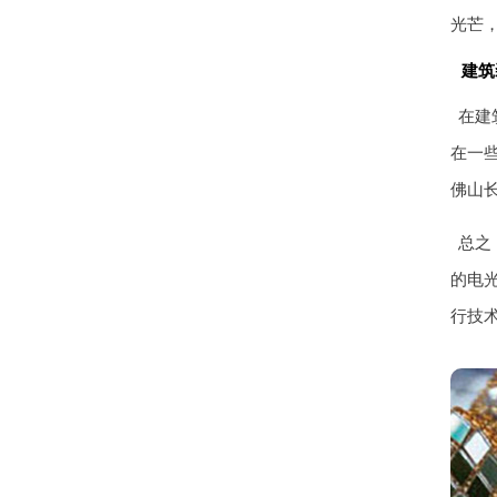
光芒
建筑
在建
在一
佛山
总之
的电
行技