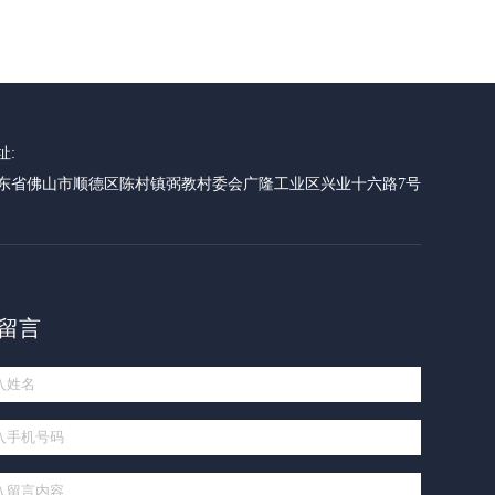
址:
东省佛山市顺德区陈村镇弼教村委会广隆工业区兴业十六路7号
留言