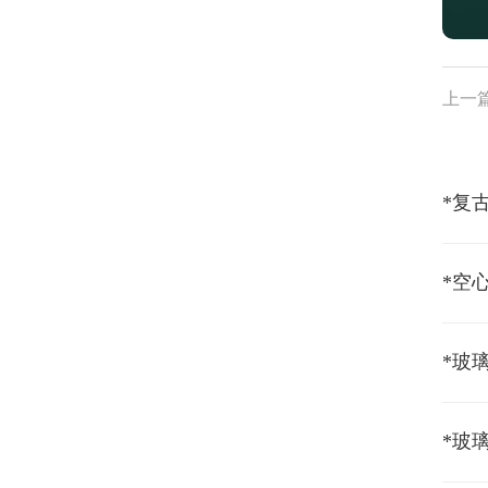
上一
*空
*玻